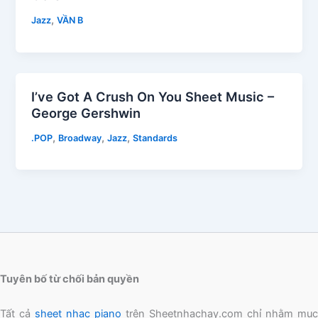
,
Jazz
VẦN B
I’ve Got A Crush On You Sheet Music –
George Gershwin
,
,
,
.POP
Broadway
Jazz
Standards
Tuyên bố từ chối bản quyền
Tất cả
sheet nhạc piano
trên Sheetnhachay.com chỉ nhằm mục