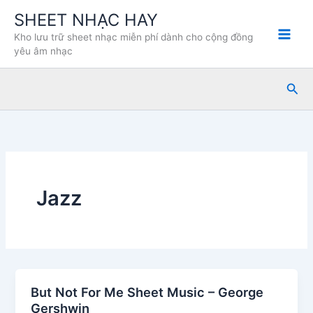
Nhảy
SHEET NHẠC HAY
tới
Kho lưu trữ sheet nhạc miễn phí dành cho cộng đồng
nội
yêu âm nhạc
dung
Tìm
kiế
Jazz
But Not For Me Sheet Music – George
Gershwin