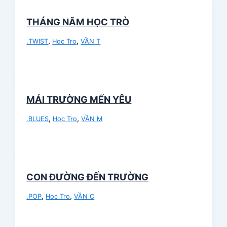
THÁNG NĂM HỌC TRÒ
,
,
.TWIST
Hoc Tro
VẦN T
MÁI TRƯỜNG MẾN YÊU
,
,
.BLUES
Hoc Tro
VẦN M
CON ĐƯỜNG ĐẾN TRƯỜNG
,
,
.POP
Hoc Tro
VẦN C