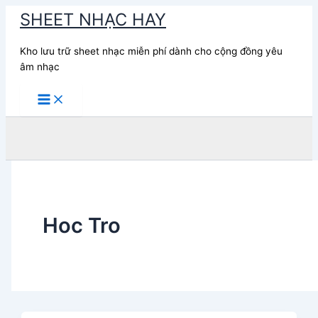
Nhảy
SHEET NHẠC HAY
tới
nội
Kho lưu trữ sheet nhạc miễn phí dành cho cộng đồng yêu
dung
âm nhạc
Tìm
kiếm
Hoc Tro