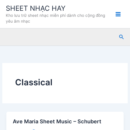
Nhảy
SHEET NHẠC HAY
tới
Kho lưu trữ sheet nhạc miễn phí dành cho cộng đồng
nội
yêu âm nhạc
dung
Tìm
kiế
Classical
Ave Maria Sheet Music – Schubert