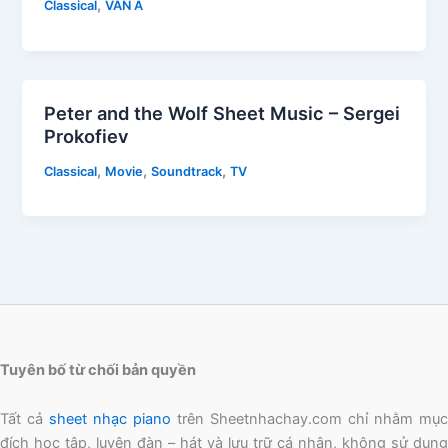
,
Classical
VẦN A
Peter and the Wolf Sheet Music – Sergei
Prokofiev
,
,
,
Classical
Movie
Soundtrack
TV
Tuyên bố từ chối bản quyền
Tất cả
sheet nhạc piano
trên Sheetnhachay.com chỉ nhằm mục
đích học tập, luyện đàn – hát và lưu trữ cá nhân, không sử dụng